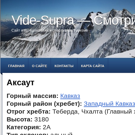
Vide-Supra — Смотр
Сайт о путешествиях и спортивном туризме
ГЛАВНАЯ
О САЙТЕ
КОНТАКТЫ
КАРТА САЙТА
Аксаут
Горный массив:
Кавказ
Горный район (хребет):
Западный Кавка
Отрог хребта:
Теберда, Чхалта (Главный 
Высота:
3180
Категория:
2А