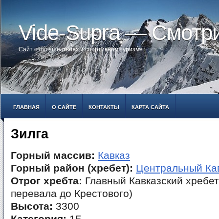
Vide-Supra — Смотр
Сайт о путешествиях и спортивном туризме
ГЛАВНАЯ
О САЙТЕ
КОНТАКТЫ
КАРТА САЙТА
Зилга
Горный массив:
Кавказ
Горный район (хребет):
Центральный Ка
Отрог хребта:
Главный Кавказский хребет
перевала до Крестового)
Высота:
3300