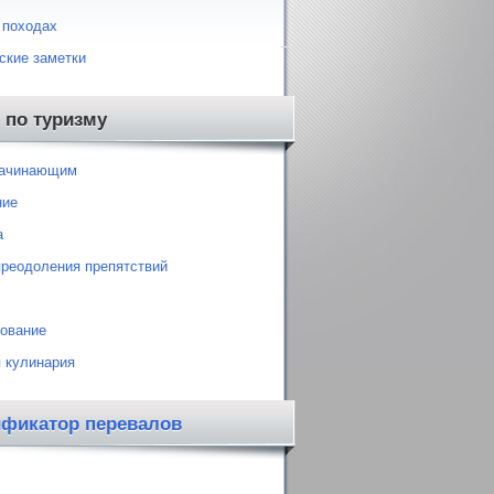
 походах
ские заметки
 по туризму
начинающим
ние
а
преодоления препятствий
ование
 кулинария
ификатор перевалов