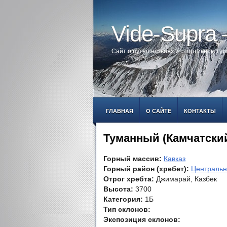
Vide-Supra
Сайт о путешествиях и спортивном ту
ГЛАВНАЯ
О САЙТЕ
КОНТАКТЫ
Туманный (Камчатски
Горный массив:
Кавказ
Горный район (хребет):
Центральн
Отрог хребта:
Джимарай, Казбек
Высота:
3700
Категория:
1Б
Тип склонов:
Экспозиция склонов: