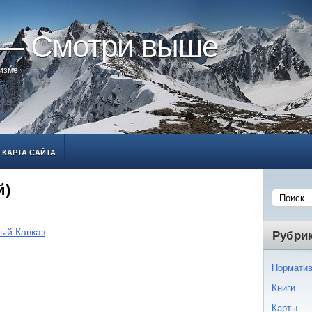
 — Смотри выше
ризме
КАРТА САЙТА
й)
ый Кавказ
Рубри
Норматив
Книги
Карты