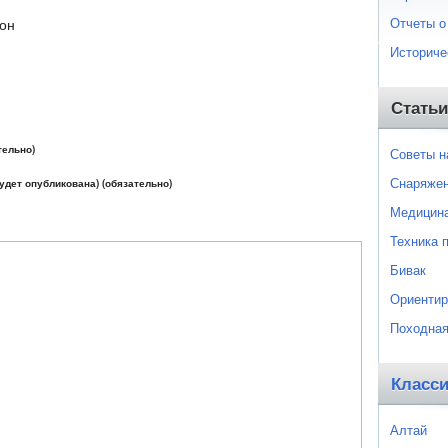
Отчеты о
дон
Историче
Статьи
тельно)
Советы 
Снаряже
будет опубликована) (обязательно)
Медицин
Техника 
Бивак
Ориентир
Походная
Класс
Алтай