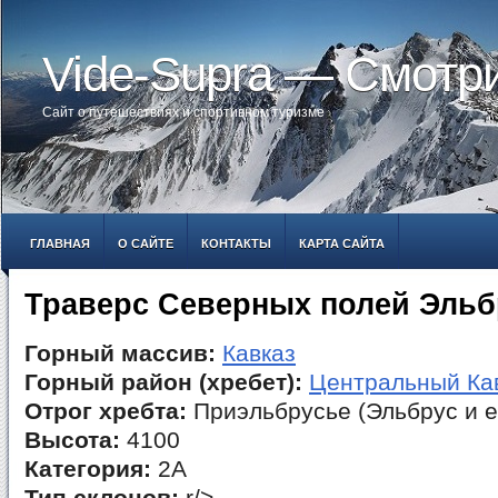
Vide-Supra — Смотр
Сайт о путешествиях и спортивном туризме
ГЛАВНАЯ
О САЙТЕ
КОНТАКТЫ
КАРТА САЙТА
Траверс Северных полей Эльб
Горный массив:
Кавказ
Горный район (хребет):
Центральный Ка
Отрог хребта:
Приэльбрусье (Эльбрус и е
Высота:
4100
Категория:
2А