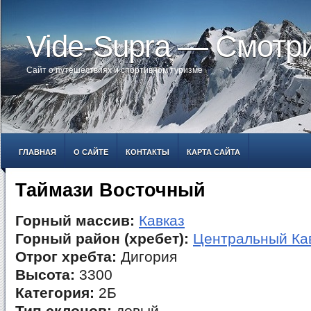
Vide-Supra — Смотр
Сайт о путешествиях и спортивном туризме
ГЛАВНАЯ
О САЙТЕ
КОНТАКТЫ
КАРТА САЙТА
Таймази Восточный
Горный массив:
Кавказ
Горный район (хребет):
Центральный Ка
Отрог хребта:
Дигория
Высота:
3300
Категория:
2Б