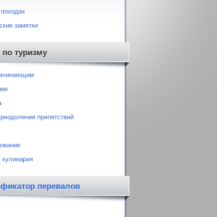
 походах
ские заметки
 по туризму
начинающим
ние
а
преодоления препятствий
ование
 кулинария
ификатор перевалов