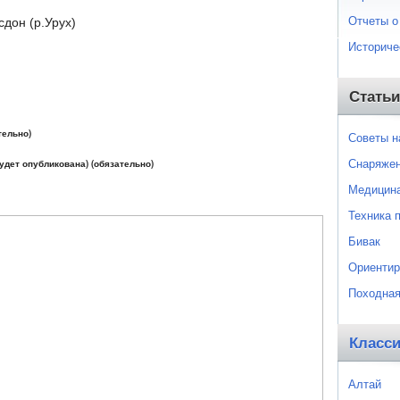
Отчеты о
дон (р.Урух)
Историче
Статьи
тельно)
Советы 
Снаряже
будет опубликована) (обязательно)
Медицин
Техника 
Бивак
Ориентир
Походная
Класс
Алтай