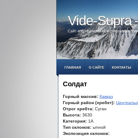
Vide-Supra
Сайт о путешествиях и спортивном ту
ГЛАВНАЯ
О САЙТЕ
КОНТАКТЫ
Солдат
Горный массив:
Кавказ
Горный район (хребет):
Центральн
Отрог хребта:
Суган
Высота:
3630
Категория:
1А
Тип склонов:
ыпной
Экспозиция склонов: