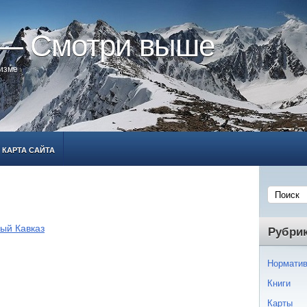
 — Смотри выше
ризме
КАРТА САЙТА
ый Кавказ
Рубри
Норматив
Книги
Карты