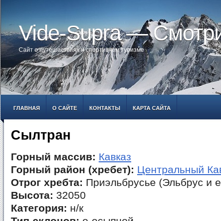
Vide-Supra — Смотр
Сайт о путешествиях и спортивном туризме
ГЛАВНАЯ
О САЙТЕ
КОНТАКТЫ
КАРТА САЙТА
Сылтран
Горный массив:
Кавказ
Горный район (хребет):
Центральный Ка
Отрог хребта:
Приэльбрусье (Эльбрус и е
Высота:
32050
Категория:
н/к