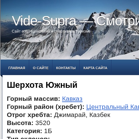
Vide-Supra — Смотр
Сайт о путешествиях и спортивном туризме
ГЛАВНАЯ
О САЙТЕ
КОНТАКТЫ
КАРТА САЙТА
Шерхота Южный
Горный массив:
Кавказ
Горный район (хребет):
Центральный Ка
Отрог хребта:
Джимарай, Казбек
Высота:
3520
Категория:
1Б