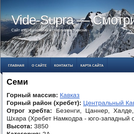
Vide-Supra — Смотр
Сайт о путешествиях и спортивном туризме
ГЛАВНАЯ
О САЙТЕ
КОНТАКТЫ
КАРТА САЙТА
Семи
Горный массив:
Кавказ
Горный район (хребет):
Центральный Ка
Отрог хребта:
Безенги, Цаннер, Халде,
Шхара (Хребет Намкодра - юго-западный о
Высота:
3850