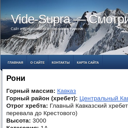
Vide-Supra — Смотр
Сайт о путешествиях и спортивном туризме
ГЛАВНАЯ
О САЙТЕ
КОНТАКТЫ
КАРТА САЙТА
Рони
Горный массив:
Кавказ
Горный район (хребет):
Центральный Ка
Отрог хребта:
Главный Кавказский хребет
перевала до Крестового)
Высота:
3000