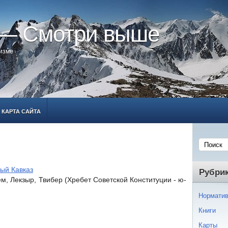
 — Смотри выше
ризме
КАРТА САЙТА
ый Кавказ
Рубри
м, Лекзыр, Твибер (Хребет Советской Конституции - ю-
Норматив
Книги
Карты