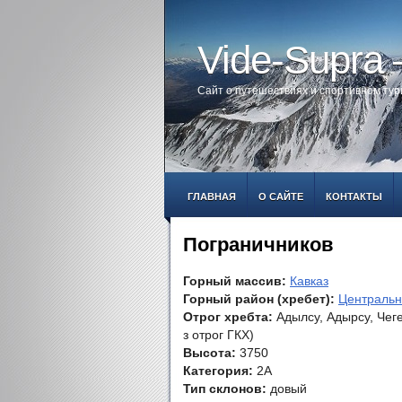
Vide-Supra
Сайт о путешествиях и спортивном ту
ГЛАВНАЯ
О САЙТЕ
КОНТАКТЫ
Пограничников
Горный массив:
Кавказ
Горный район (хребет):
Центральн
Отрог хребта:
Адылсу, Адырсу, Чеге
з отрог ГКХ)
Высота:
3750
Категория:
2А
Тип склонов:
довый