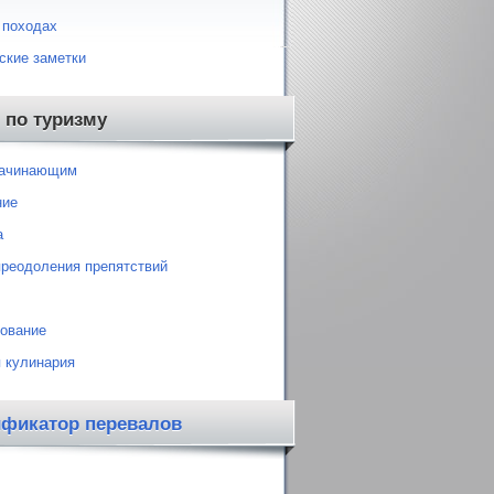
 походах
ские заметки
 по туризму
начинающим
ние
а
преодоления препятствий
ование
 кулинария
ификатор перевалов