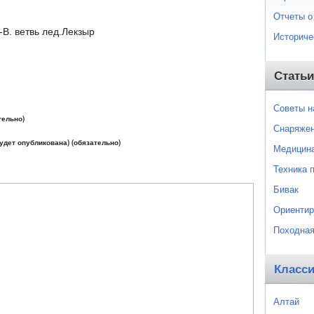
Отчеты о
-В. ветвь лед.Лекзыр
Историче
Статьи
Советы 
тельно)
Снаряже
будет опубликована) (обязательно)
Медицин
Техника 
Бивак
Ориентир
Походная
Класс
Алтай