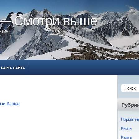
 — Смотри выше
ризме
КАРТА САЙТА
ый Кавказ
Рубри
Норматив
Книги
Карты