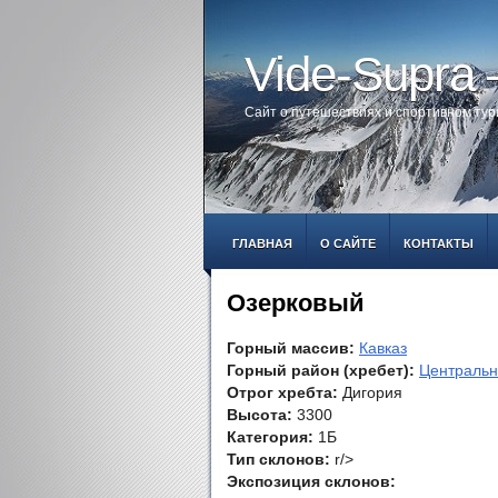
Vide-Supra
Сайт о путешествиях и спортивном ту
ГЛАВНАЯ
О САЙТЕ
КОНТАКТЫ
Озерковый
Горный массив:
Кавказ
Горный район (хребет):
Центральн
Отрог хребта:
Дигория
Высота:
3300
Категория:
1Б
Тип склонов:
r/>
Экспозиция склонов: