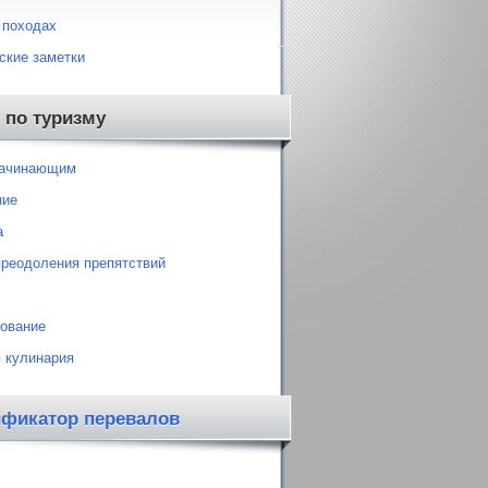
 походах
ские заметки
 по туризму
начинающим
ние
а
преодоления препятствий
ование
 кулинария
ификатор перевалов