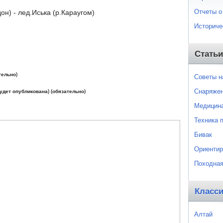
Отчеты о
он) - лед.Иська (р.Караугом)
Историче
Статьи
тельно)
Советы 
Снаряже
будет опубликована) (обязательно)
Медицин
Техника 
Бивак
Ориентир
Походная
Класс
Алтай