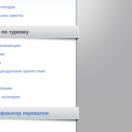
 походах
ские заметки
 по туризму
начинающим
ние
а
преодоления препятствий
ование
 кулинария
ификатор перевалов