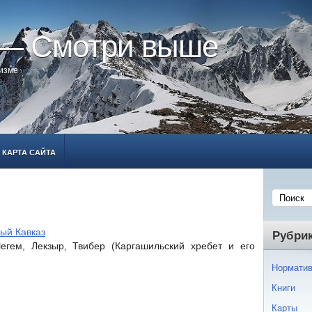
 — Смотри выше
ризме
КАРТА САЙТА
ый Кавказ
Рубри
егем, Лекзыр, Твибер (Каргашильский хребет и его
Норматив
Книги
Карты