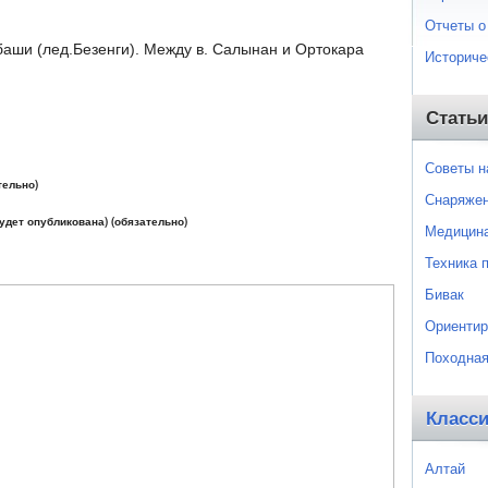
Отчеты о
баши (лед.Безенги). Между в. Салынан и Ортокара
Историче
Статьи
Советы 
тельно)
Снаряже
будет опубликована) (обязательно)
Медицин
Техника 
Бивак
Ориентир
Походная
Класс
Алтай