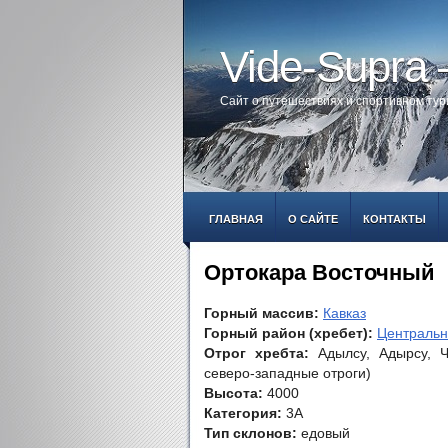
Vide-Supra
Сайт о путешествиях и спортивном ту
ГЛАВНАЯ
О САЙТЕ
КОНТАКТЫ
Ортокара Восточный
Горный массив:
Кавказ
Горный район (хребет):
Центральн
Отрог хребта:
Адылсу, Адырсу, Ч
северо-западные отроги)
Высота:
4000
Категория:
3А
Тип склонов:
едовый