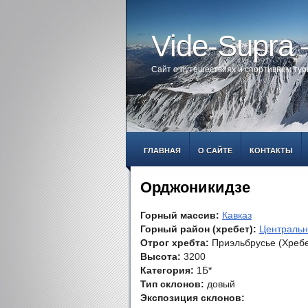
Vide-Supra
Сайт о путешествиях и спортивном ту
ГЛАВНАЯ
О САЙТЕ
КОНТАКТЫ
Орджоникидзе
Горный массив:
Кавказ
Горный район (хребет):
Центральн
Отрог хребта:
Приэльбрусье (Хребе
Высота:
3200
Категория:
1Б*
Тип склонов:
довый
Экспозиция склонов: