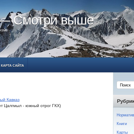
 — Смотри выше
ризме
КАРТА САЙТА
ый Кавказ
Рубри
т Цалгмыл - южный отрог ГКХ)
Норматив
Книги
Карты