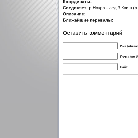
Координаты:
Соединяет:
р.Накра - лед.З.Квиш (р
Описание:
Ближайшие перевалы:
Оставить комментарий
Имя (обяза
Почта (не 
Сайт