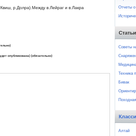
Отчеты о
.Квиш, р.Долра).Между в.Лейраг и в.Лакра
Историче
Статьи
тельно)
Советы 
Снаряже
будет опубликована) (обязательно)
Медицин
Техника 
Бивак
Ориентир
Походная
Класс
Алтай