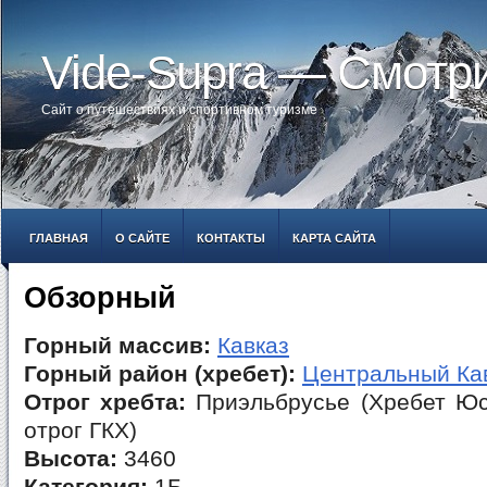
Vide-Supra — Смотр
Сайт о путешествиях и спортивном туризме
ГЛАВНАЯ
О САЙТЕ
КОНТАКТЫ
КАРТА САЙТА
Обзорный
Горный массив:
Кавказ
Горный район (хребет):
Центральный Ка
Отрог хребта:
Приэльбрусье (Хребет Юс
отрог ГКХ)
Высота:
3460