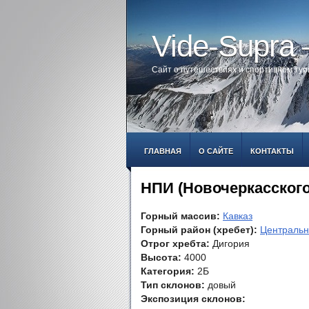
Vide-Supra
Сайт о путешествиях и спортивном ту
ГЛАВНАЯ
О САЙТЕ
КОНТАКТЫ
НПИ (Новочеркасского
Горный массив:
Кавказ
Горный район (хребет):
Центральн
Отрог хребта:
Дигория
Высота:
4000
Категория:
2Б
Тип склонов:
довый
Экспозиция склонов: