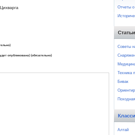
Отчеты о
.Цихварга
Историче
Статьи
тельно)
Советы 
Снаряже
будет опубликована) (обязательно)
Медицин
Техника 
Бивак
Ориентир
Походная
Класс
Алтай