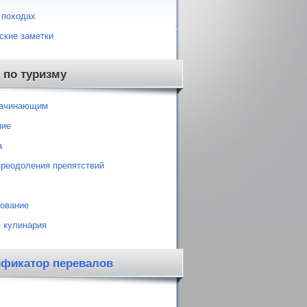
 походах
ские заметки
 по туризму
начинающим
ние
а
преодоления препятствий
ование
 кулинария
ификатор перевалов