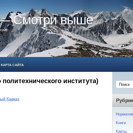
 — Смотри выше
ризме
КАРТА САЙТА
 политехнического института)
ый Кавказ
Рубри
Норматив
Книги
Карты