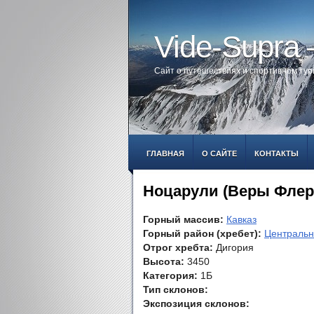
Vide-Supra
Сайт о путешествиях и спортивном ту
ГЛАВНАЯ
О САЙТЕ
КОНТАКТЫ
Ноцарули (Веры Флер
Горный массив:
Кавказ
Горный район (хребет):
Центральн
Отрог хребта:
Дигория
Высота:
3450
Категория:
1Б
Тип склонов:
Экспозиция склонов: