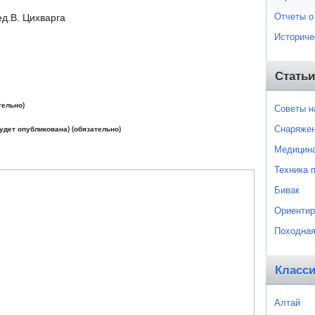
Отчеты о
ед.В. Цихварга
Историче
Статьи
тельно)
Советы 
Снаряже
будет опубликована) (обязательно)
Медицин
Техника 
Бивак
Ориентир
Походная
Класс
Алтай