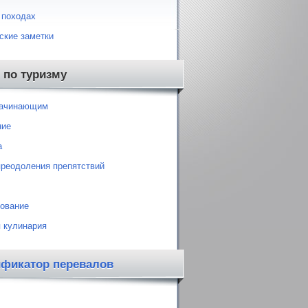
 походах
ские заметки
 по туризму
начинающим
ние
а
преодоления препятствий
ование
 кулинария
ификатор перевалов