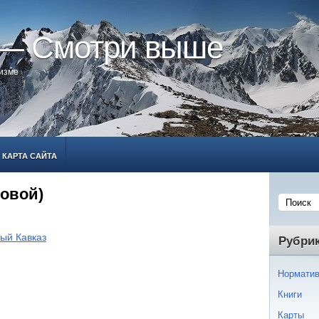
 — Смотри выше
ризме
КАРТА САЙТА
овой)
ый Кавказ
Рубри
Норматив
Книги
Карты