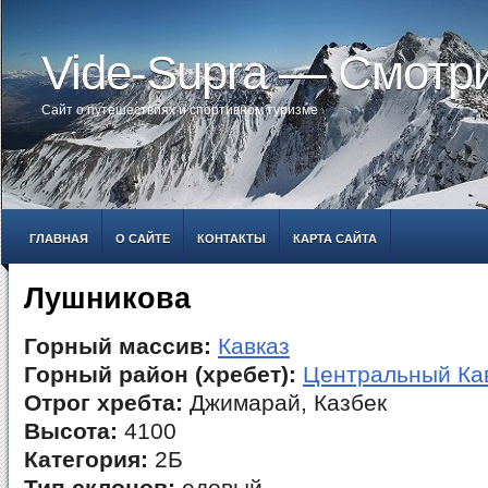
Vide-Supra — Смотр
Сайт о путешествиях и спортивном туризме
ГЛАВНАЯ
О САЙТЕ
КОНТАКТЫ
КАРТА САЙТА
Лушникова
Горный массив:
Кавказ
Горный район (хребет):
Центральный Ка
Отрог хребта:
Джимарай, Казбек
Высота:
4100
Категория:
2Б