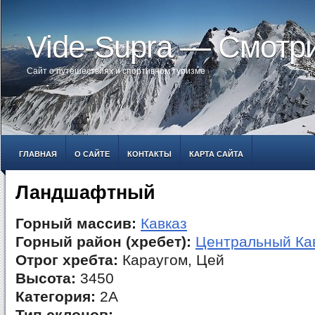
Vide-Supra — Смотр
Сайт о путешествиях и спортивном туризме
ГЛАВНАЯ
О САЙТЕ
КОНТАКТЫ
КАРТА САЙТА
Ландшафтный
Горный массив:
Кавказ
Горный район (хребет):
Центральный Ка
Отрог хребта:
Караугом, Цей
Высота:
3450
Категория:
2А