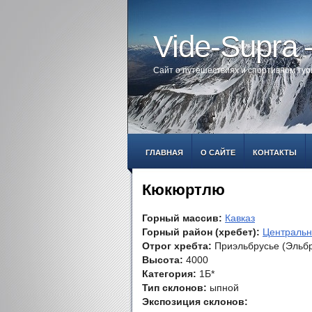
Vide-Supra
Сайт о путешествиях и спортивном ту
ГЛАВНАЯ
О САЙТЕ
КОНТАКТЫ
Кюкюртлю
Горный массив:
Кавказ
Горный район (хребет):
Центральн
Отрог хребта:
Приэльбрусье (Эльбру
Высота:
4000
Категория:
1Б*
Тип склонов:
ыпной
Экспозиция склонов: