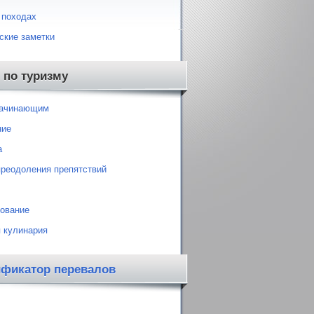
 походах
ские заметки
 по туризму
начинающим
ние
а
преодоления препятствий
ование
 кулинария
ификатор перевалов