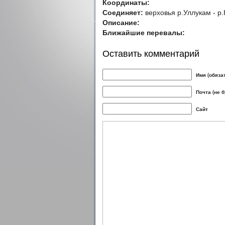
Координаты:
Соединяет:
верховья р.Уллукам - р
Описание:
Ближайшие перевалы:
Оставить комментарий
Имя (обяза
Почта (не 
Сайт