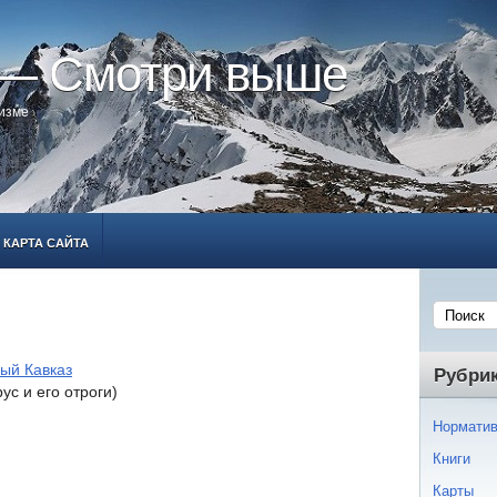
 — Смотри выше
ризме
КАРТА САЙТА
ый Кавказ
Рубри
с и его отроги)
Норматив
Книги
Карты