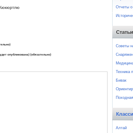
Отчеты о
.Кюкюртлю
Историче
Статьи
тельно)
Советы 
Снаряже
будет опубликована) (обязательно)
Медицин
Техника 
Бивак
Ориентир
Походная
Класс
Алтай