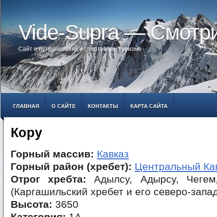
Vide-Supra — Смотр
Сайт о путешествиях и спортивном туризме
ГЛАВНАЯ
О САЙТЕ
КОНТАКТЫ
КАРТА САЙТА
Кору
Горный массив:
Кавказ
Горный район (хребет):
Центральный Ка
Отрог хребта:
Адылсу, Адырсу, Чегем
(Каргашильский хребет и его северо-запа
Высота:
3650