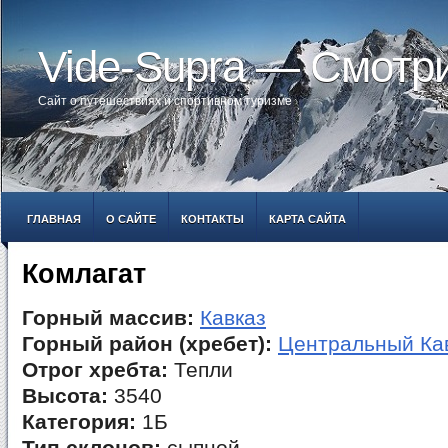
Vide-Supra — Смотр
Сайт о путешествиях и спортивном туризме
ГЛАВНАЯ
О САЙТЕ
КОНТАКТЫ
КАРТА САЙТА
Комлагат
Горный массив:
Кавказ
Горный район (хребет):
Центральный Ка
Отрог хребта:
Тепли
Высота:
3540
Категория:
1Б