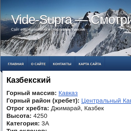
Vide-Supra — Смотр
Сайт о путешествиях и спортивном туризме
ГЛАВНАЯ
О САЙТЕ
КОНТАКТЫ
КАРТА САЙТА
Казбекский
Горный массив:
Кавказ
Горный район (хребет):
Центральный Ка
Отрог хребта:
Джимарай, Казбек
Высота:
4250
Категория:
3А