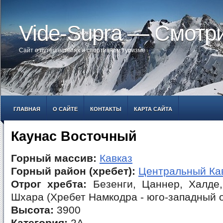
Vide-Supra — Смотр
Сайт о путешествиях и спортивном туризме
ГЛАВНАЯ
О САЙТЕ
КОНТАКТЫ
КАРТА САЙТА
Каунас Восточный
Горный массив:
Кавказ
Горный район (хребет):
Центральный Ка
Отрог хребта:
Безенги, Цаннер, Халде,
Шхара (Хребет Намкодра - юго-западный о
Высота:
3900