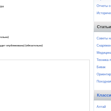
Отчеты о
ган
Историче
Статьи
тельно)
Советы 
Снаряже
будет опубликована) (обязательно)
Медицин
Техника 
Бивак
Ориентир
Походная
Класс
Алтай