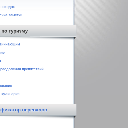
 походах
ские заметки
 по туризму
начинающим
ние
а
преодоления препятствий
ование
 кулинария
ификатор перевалов