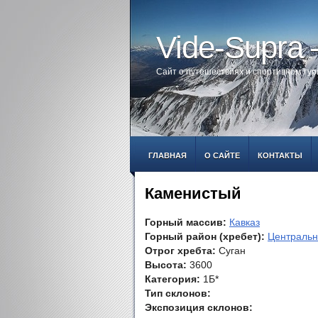
Vide-Supra
Сайт о путешествиях и спортивном ту
ГЛАВНАЯ
О САЙТЕ
КОНТАКТЫ
Каменистый
Горный массив:
Кавказ
Горный район (хребет):
Центральн
Отрог хребта:
Суган
Высота:
3600
Категория:
1Б*
Тип склонов:
Экспозиция склонов: