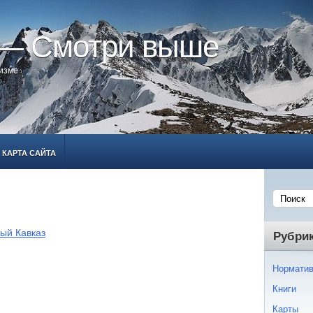
 — Смотри выше
ризме
КАРТА САЙТА
ый Кавказ
Рубри
Норматив
Книги
Карты