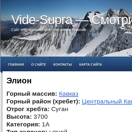
Vide-Supra — Смотр
Сайт о путешествиях и спортивном туризме
ГЛАВНАЯ
О САЙТЕ
КОНТАКТЫ
КАРТА САЙТА
Элион
Горный массив:
Кавказ
Горный район (хребет):
Центральный Ка
Отрог хребта:
Суган
Высота:
3700
Категория:
1А