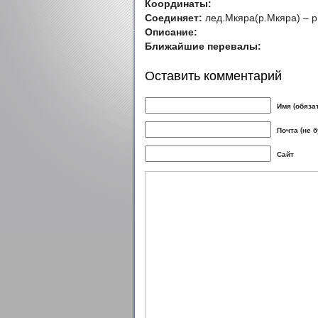
Координаты:
Соединяет:
лед.Мкяра(р.Мкяра) – р
Описание:
Ближайшие перевалы:
Оставить комментарий
Имя (обяза
Почта (не 
Сайт