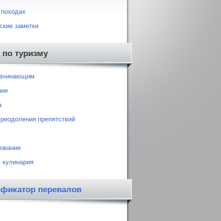
 походах
ские заметки
 по туризму
начинающим
ние
а
преодоления препятствий
ование
 кулинария
ификатор перевалов