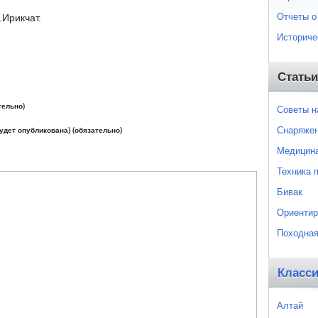
Отчеты о
.Ирикчат.
Историче
Статьи
тельно)
Советы 
Снаряже
будет опубликована) (обязательно)
Медицин
Техника 
Бивак
Ориентир
Походная
Класс
Алтай