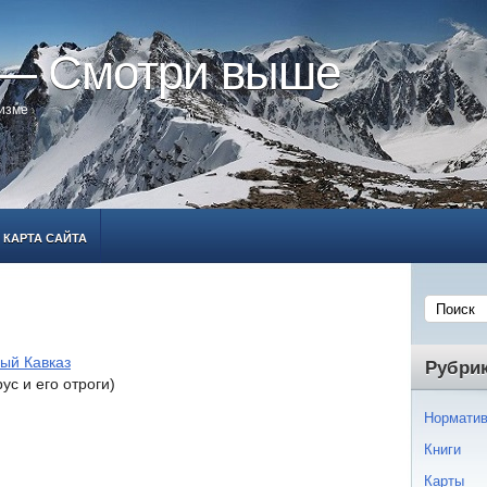
 — Смотри выше
ризме
КАРТА САЙТА
ый Кавказ
Рубри
с и его отроги)
Норматив
Книги
Карты