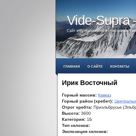
Vide-Supra
Сайт о путешествиях и спортивном ту
ГЛАВНАЯ
О САЙТЕ
КОНТАКТЫ
Ирик Восточный
Горный массив:
Кавказ
Горный район (хребет):
Центральн
Отрог хребта:
Приэльбрусье (Эльбру
Высота:
3600
Категория:
1Б
Тип склонов:
Экспозиция склонов: