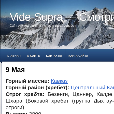
Vide-Supra — Смотр
Сайт о путешествиях и спортивном туризме
ГЛАВНАЯ
О САЙТЕ
КОНТАКТЫ
КАРТА САЙТА
9 Мая
Горный массив:
Кавказ
Горный район (хребет):
Центральный Ка
Отрог хребта:
Безенги, Цаннер, Халде,
Шхара (Боковой хребет (группа Дыхтау-
отроги)