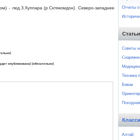
Отчеты о
ом) - лед.З.Хуппара (р.Сктякомдон). Северо-западнее
Историче
Статьи
Советы 
тельно)
Снаряже
будет опубликована) (обязательно)
Медицин
Техника 
Бивак
Ориентир
Походная
Класс
Алтай