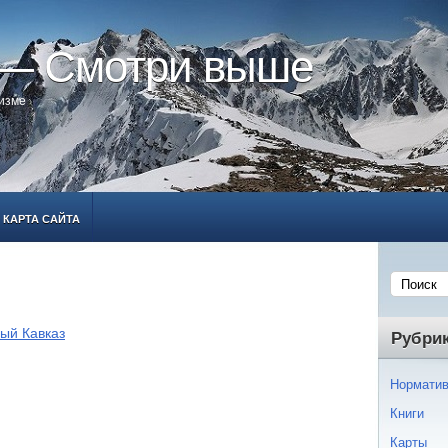
 — Смотри выше
ризме
КАРТА САЙТА
ый Кавказ
Рубри
Норматив
Книги
Карты