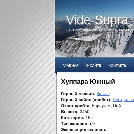
Vide-Supra
Сайт о путешествиях и спортивном ту
ГЛАВНАЯ
О САЙТЕ
КОНТАКТЫ
Хуппара Южный
Горный массив:
Кавказ
Горный район (хребет):
Центральн
Отрог хребта:
Караугом, Цей
Высота:
3450
Категория:
1Б
Тип склонов:
r/>
Экспозиция склонов: