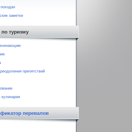
 походах
ские заметки
 по туризму
начинающим
ние
а
преодоления препятствий
ование
 кулинария
ификатор перевалов