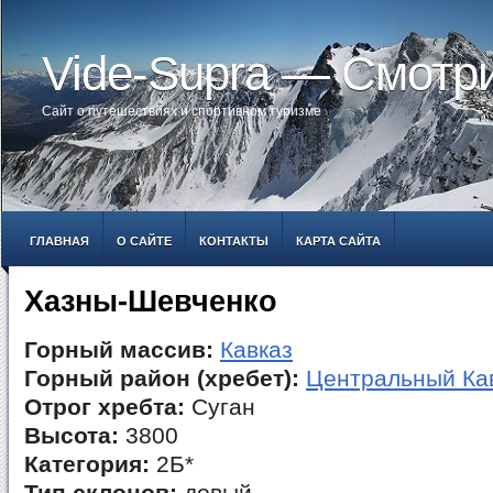
Vide-Supra — Смотр
Сайт о путешествиях и спортивном туризме
ГЛАВНАЯ
О САЙТЕ
КОНТАКТЫ
КАРТА САЙТА
Хазны-Шевченко
Горный массив:
Кавказ
Горный район (хребет):
Центральный Ка
Отрог хребта:
Суган
Высота:
3800
Категория:
2Б*