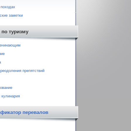
 походах
ские заметки
 по туризму
начинающим
ние
а
преодоления препятствий
ование
 кулинария
ификатор перевалов