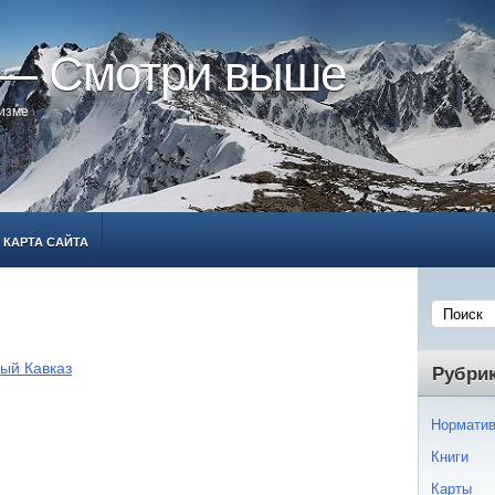
 — Смотри выше
ризме
КАРТА САЙТА
ый Кавказ
Рубри
Норматив
Книги
Карты