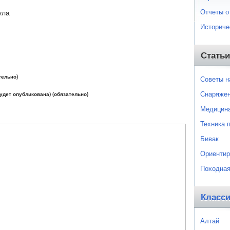
Отчеты о
ула
Историче
Статьи
тельно)
Советы 
Снаряже
будет опубликована) (обязательно)
Медицин
Техника 
Бивак
Ориентир
Походная
Класс
Алтай