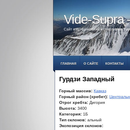
Vide-Supra
Сайт о путешествиях и спортивном ту
ГЛАВНАЯ
О САЙТЕ
КОНТАКТЫ
Гурдзи Западный
Горный массив:
Кавказ
Горный район (хребет):
Центральн
Отрог хребта:
Дигория
Высота:
3400
Категория:
1Б
Тип склонов:
альный
Экспозиция склонов: