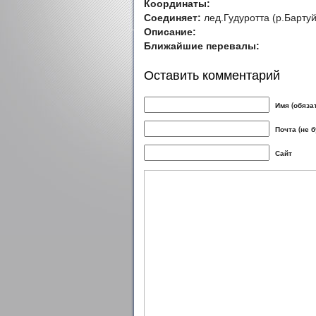
Координаты:
Соединяет:
лед.Гудуротта (р.Бартуй
Описание:
Ближайшие перевалы:
Оставить комментарий
Имя (обяза
Почта (не 
Сайт