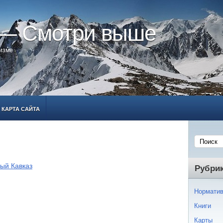
 — Смотри выше
ризме
КАРТА САЙТА
ый Кавказ
Рубри
Норматив
Книги
Карты