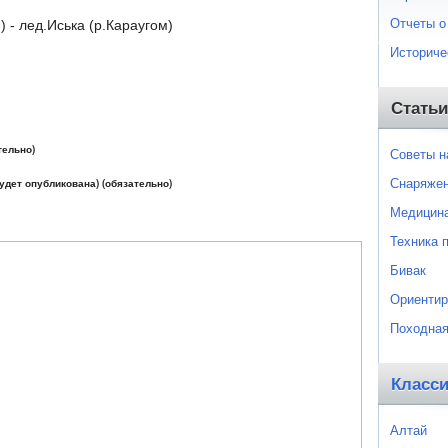
Отчеты о
) - лед.Иська (р.Караугом)
Историче
Статьи
тельно)
Советы 
Снаряже
будет опубликована) (обязательно)
Медицин
Техника 
Бивак
Ориентир
Походная
Класс
Алтай