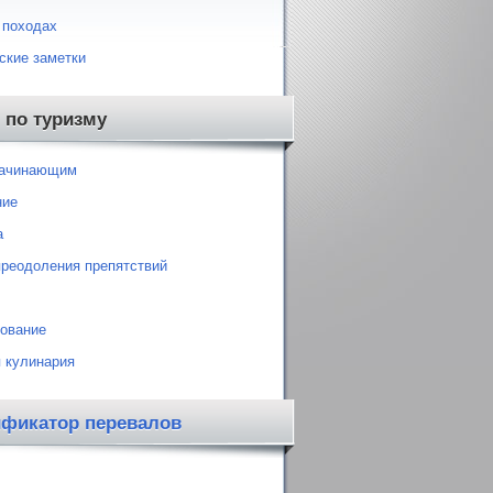
 походах
ские заметки
 по туризму
начинающим
ние
а
преодоления препятствий
ование
 кулинария
ификатор перевалов