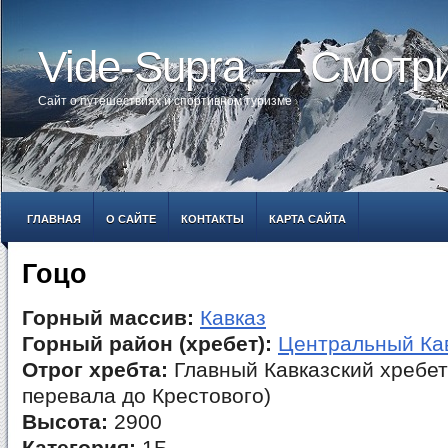
Vide-Supra — Смотр
Сайт о путешествиях и спортивном туризме
ГЛАВНАЯ
О САЙТЕ
КОНТАКТЫ
КАРТА САЙТА
Гоцо
Горный массив:
Кавказ
Горный район (хребет):
Центральный Ка
Отрог хребта:
Главный Кавказский хребет
перевала до Крестового)
Высота:
2900