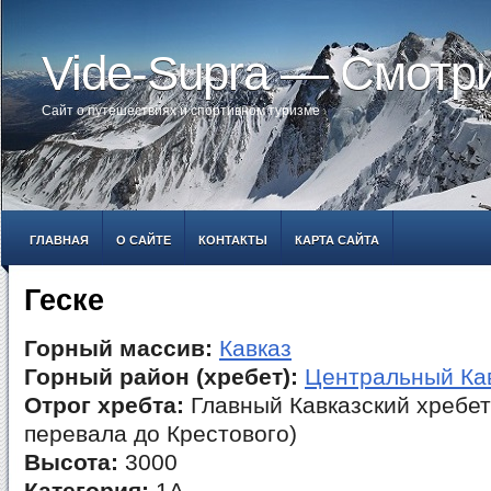
Vide-Supra — Смотр
Сайт о путешествиях и спортивном туризме
ГЛАВНАЯ
О САЙТЕ
КОНТАКТЫ
КАРТА САЙТА
Геске
Горный массив:
Кавказ
Горный район (хребет):
Центральный Ка
Отрог хребта:
Главный Кавказский хребет
перевала до Крестового)
Высота:
3000