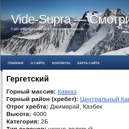
Vide-Supra — Смотр
Сайт о путешествиях и спортивном туризме
ГЛАВНАЯ
О САЙТЕ
КОНТАКТЫ
КАРТА САЙТА
Гергетский
Горный массив:
Кавказ
Горный район (хребет):
Центральный Ка
Отрог хребта:
Джимарай, Казбек
Высота:
4000
Категория:
2Б