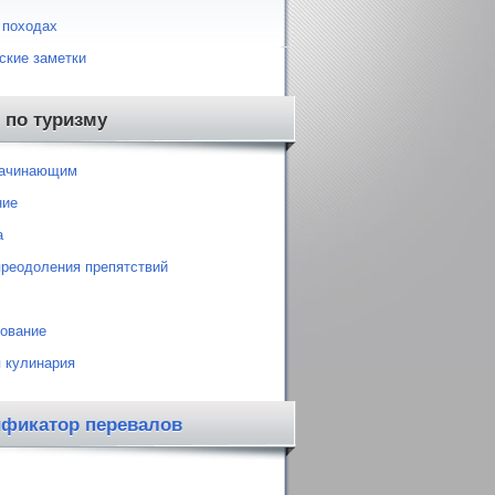
 походах
ские заметки
 по туризму
начинающим
ние
а
преодоления препятствий
ование
 кулинария
ификатор перевалов