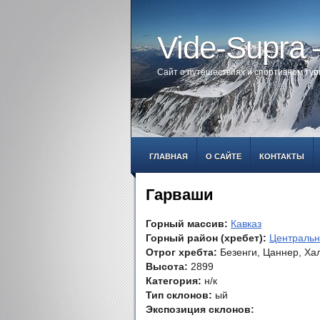
Vide-Supra
Сайт о путешествиях и спортивном ту
ГЛАВНАЯ
О САЙТЕ
КОНТАКТЫ
Гарваши
Горный массив:
Кавказ
Горный район (хребет):
Центральн
Отрог хребта:
Безенги, Цаннер, Хал
Высота:
2899
Категория:
н/к
Тип склонов:
ый
Экспозиция склонов: