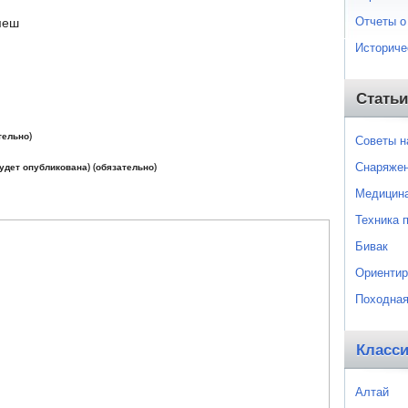
Отчеты о
меш
Историче
Статьи
тельно)
Советы 
Снаряже
будет опубликована) (обязательно)
Медицин
Техника 
Бивак
Ориентир
Походная
Класс
Алтай