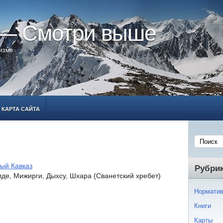
 — Смотри выше
ризме
КАРТА САЙТА
ый Кавказ
Рубри
де, Мижирги, Дыхсу, Шхара (Сванетский хребет)
Норматив
Книги
Карты