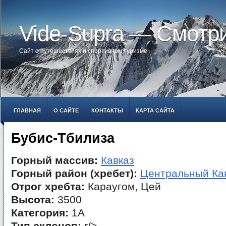
Vide-Supra — Смотр
Сайт о путешествиях и спортивном туризме
ГЛАВНАЯ
О САЙТЕ
КОНТАКТЫ
КАРТА САЙТА
Бубис-Тбилиза
Горный массив:
Кавказ
Горный район (хребет):
Центральный Ка
Отрог хребта:
Караугом, Цей
Высота:
3500
Категория:
1А