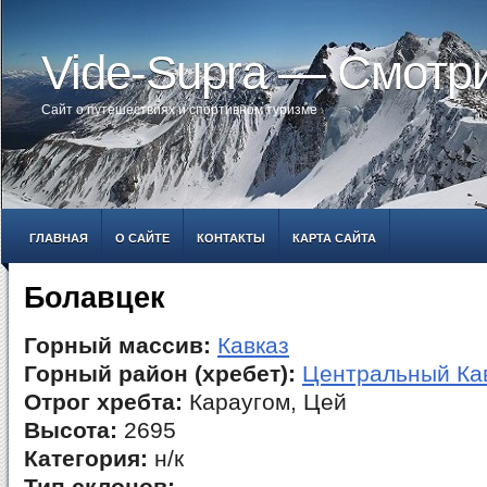
Vide-Supra — Смотр
Сайт о путешествиях и спортивном туризме
ГЛАВНАЯ
О САЙТЕ
КОНТАКТЫ
КАРТА САЙТА
Болавцек
Горный массив:
Кавказ
Горный район (хребет):
Центральный Ка
Отрог хребта:
Караугом, Цей
Высота:
2695
Категория:
н/к