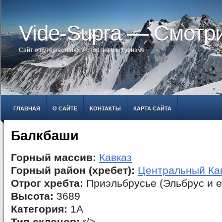
Vide-Supra — Смотр
Сайт о путешествиях и спортивном туризме
ГЛАВНАЯ
О САЙТЕ
КОНТАКТЫ
КАРТА САЙТА
Балкбаши
Горный массив:
Кавказ
Горный район (хребет):
Центральный Ка
Отрог хребта:
Приэльбрусье (Эльбрус и е
Высота:
3689
Категория:
1А