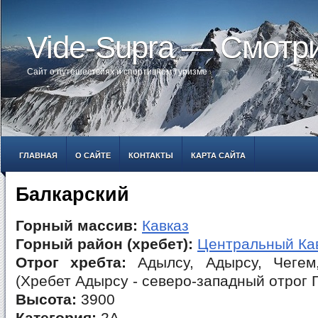
Vide-Supra — Смотр
Сайт о путешествиях и спортивном туризме
ГЛАВНАЯ
О САЙТЕ
КОНТАКТЫ
КАРТА САЙТА
Балкарский
Горный массив:
Кавказ
Горный район (хребет):
Центральный Ка
Отрог хребта:
Адылсу, Адырсу, Чегем
(Хребет Адырсу - северо-западный отрог 
Высота:
3900