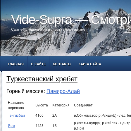
Vide-Supra — Смотр
Сайт о путешествиях и спортивном туризме
ГЛАВНАЯ
О САЙТЕ
КОНТАКТЫ
КАРТА САЙТА
Туркестанский хребет
Горный массив:
Памиро-Алай
Название
Высота
Категория
Соединяет
перевала
Тенгизбай
4100
2А
р.Обикомазор(р.Рухшиф) - лед.Те
р.Джеты-Купрук, р.Ляйляк - Центр
Ярм
4428
1Б
р.Ярм