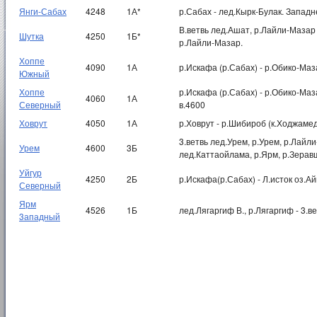
Янги-Сабах
4248
1А*
р.Сабах - лед.Кырк-Булак. Западн
В.ветвь лед.Ашат, р.Лайли-Мазар 
Шутка
4250
1Б*
р.Лайли-Мазар.
Хоппе
4090
1А
р.Искафа (р.Сабах) - р.Обико-Ма
Южный
Хоппе
р.Искафа (р.Сабах) - р.Обико-Ма
4060
1А
Северный
в.4600
Ховрут
4050
1А
р.Ховрут - р.Шибироб (к.Ходжамед
3.ветвь лед.Урем, р.Урем, р.Лайли
Урем
4600
3Б
лед.Каттаойлама, р.Ярм, р.Зера
Уйгур
4250
2Б
р.Искафа(р.Сабах) - Л.исток оз.Ай
Северный
Ярм
4526
1Б
лед.Лягаргиф В., р.Лягаргиф - 3.
3ападный