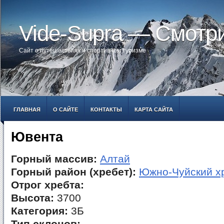
Vide-Supra — Смотр
Сайт о путешествиях и спортивном туризме
ГЛАВНАЯ
О САЙТЕ
КОНТАКТЫ
КАРТА САЙТА
Ювента
Горный массив:
Алтай
Горный район (хребет):
Южно-Чуйский х
Отрог хребта:
Высота:
3700
Категория:
3Б