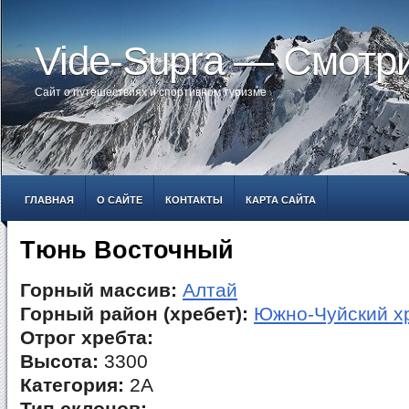
Vide-Supra — Смотр
Сайт о путешествиях и спортивном туризме
ГЛАВНАЯ
О САЙТЕ
КОНТАКТЫ
КАРТА САЙТА
Тюнь Восточный
Горный массив:
Алтай
Горный район (хребет):
Южно-Чуйский х
Отрог хребта:
Высота:
3300
Категория:
2А