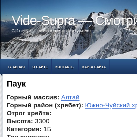
Vide-Supra — Смотр
Сайт о путешествиях и спортивном туризме
ГЛАВНАЯ
О САЙТЕ
КОНТАКТЫ
КАРТА САЙТА
Паук
Горный массив:
Алтай
Горный район (хребет):
Южно-Чуйский х
Отрог хребта:
Высота:
3300
Категория:
1Б