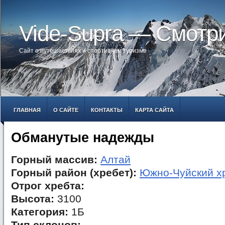
Vide-Supra — Смотр
Сайт о путешествиях и спортивном туризме
ГЛАВНАЯ
О САЙТЕ
КОНТАКТЫ
КАРТА САЙТА
Обманутые надежды
Горный массив:
Алтай
Горный район (хребет):
Южно-Чуйский х
Отрог хребта:
Высота:
3100
Категория:
1Б