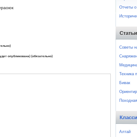
Отчеты о
Тураоюк
Историче
Статьи
тельно)
Советы 
Снаряже
будет опубликована) (обязательно)
Медицин
Техника 
Бивак
Ориентир
Походная
Класс
Алтай