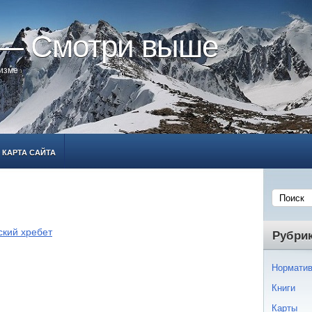
 — Смотри выше
ризме
КАРТА САЙТА
кий хребет
Рубри
Норматив
Книги
Карты