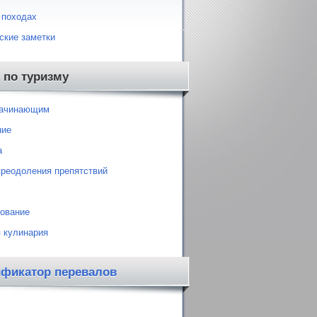
 походах
ские заметки
 по туризму
начинающим
ние
а
преодоления препятствий
ование
 кулинария
ификатор перевалов