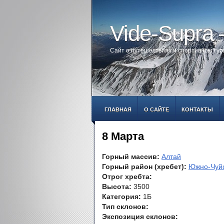
Vide-Supra
Сайт о путешествиях и спортивном ту
ГЛАВНАЯ
О САЙТЕ
КОНТАКТЫ
8 Марта
Горный массив:
Алтай
Горный район (хребет):
Южно-Чуйс
Отрог хребта:
Высота:
3500
Категория:
1Б
Тип склонов:
Экспозиция склонов: