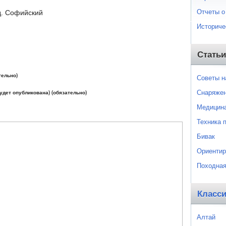
Отчеты о
д. Софийский
Историче
Статьи
тельно)
Советы 
Снаряже
будет опубликована) (обязательно)
Медицин
Техника 
Бивак
Ориентир
Походная
Класс
Алтай