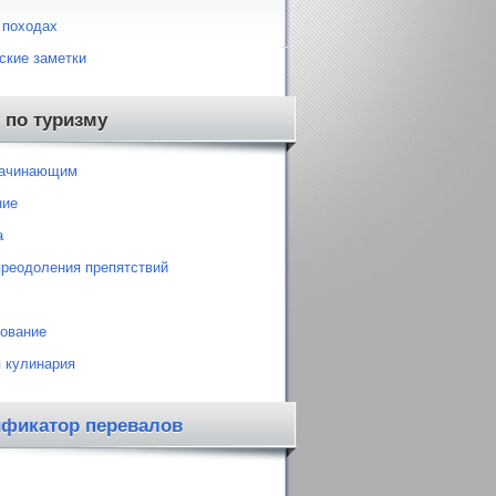
 походах
ские заметки
 по туризму
начинающим
ние
а
преодоления препятствий
ование
 кулинария
ификатор перевалов