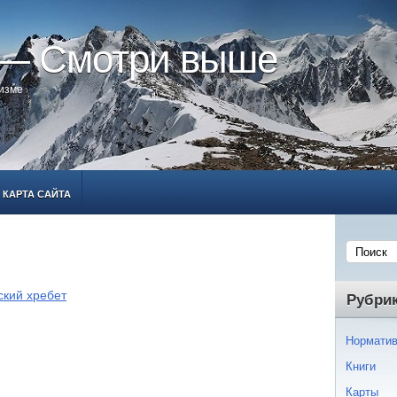
 — Смотри выше
ризме
КАРТА САЙТА
кий хребет
Рубри
Норматив
Книги
Карты