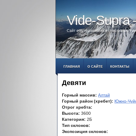
Vide-Supra
Сайт о путешествиях и спортивном ту
ГЛАВНАЯ
О САЙТЕ
КОНТАКТЫ
Девяти
Горный массив:
Алтай
Горный район (хребет):
Южно-Чуйс
Отрог хребта:
Высота:
3600
Категория:
2Б
Тип склонов:
Экспозиция склонов: