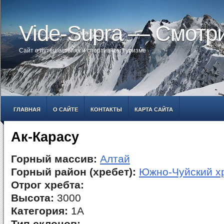
Vide-Supra — Смотр
Сайт о путешествиях и спортивном туризме
ГЛАВНАЯ
О САЙТЕ
КОНТАКТЫ
КАРТА САЙТА
Ак-Карасу
Горный массив:
Алтай
Горный район (хребет):
Южно-Чуйский х
Отрог хребта:
Высота:
3000
Категория:
1А