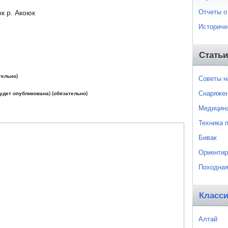
Отчеты о
ок р. Акоюк
Историче
Статьи
тельно)
Советы 
Снаряже
будет опубликована) (обязательно)
Медицин
Техника 
Бивак
Ориентир
Походная
Класс
Алтай