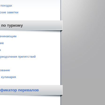
 походах
ские заметки
 по туризму
начинающим
ние
а
преодоления препятствий
ование
 кулинария
ификатор перевалов