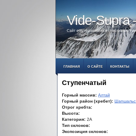
Vide-Supra
Сайт о путешествиях и спортивном ту
ГЛАВНАЯ
О САЙТЕ
КОНТАКТЫ
Ступенчатый
Горный массив:
Алтай
Горный район (хребет):
Шапшальск
Отрог хребта:
Высота:
Категория:
2А
Тип склонов:
Экспозиция склонов: