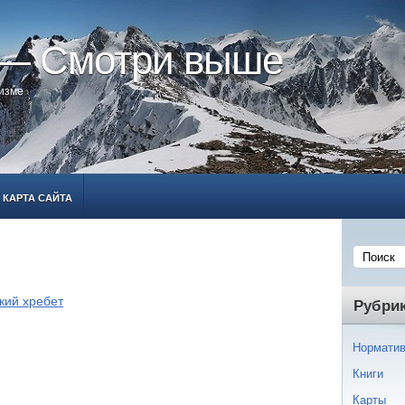
 — Смотри выше
ризме
КАРТА САЙТА
ий хребет
Рубри
Норматив
Книги
Карты