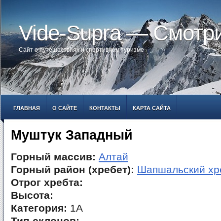
Vide-Supra — Смотр
Сайт о путешествиях и спортивном туризме
ГЛАВНАЯ
О САЙТЕ
КОНТАКТЫ
КАРТА САЙТА
Муштук Западный
Горный массив:
Алтай
Горный район (хребет):
Шапшальский хр
Отрог хребта:
Высота:
Категория:
1А